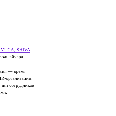
 VUCA, SHIVA
.
роль эйчара.
твия — время
HR-организации.
учии сотрудников
ыми.