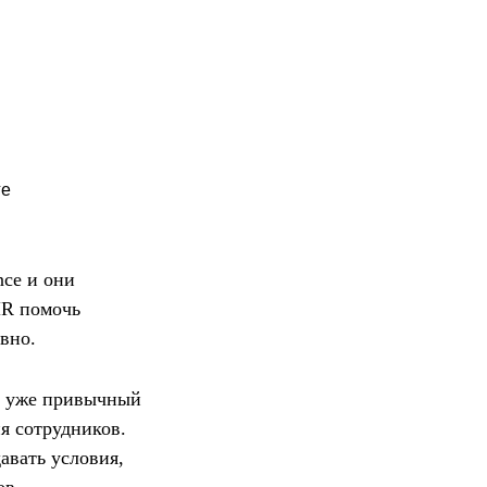
ге
nce и они
HR помочь
вно.
ся уже привычный
я сотрудников.
авать условия,