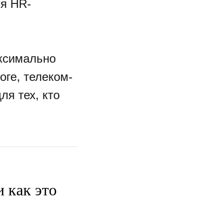
ся HR-
аксимально
ге, телеком-
ля тех, кто
 как это