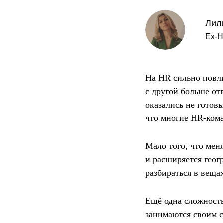
Лил
Ex-H
На HR сильно повли
с другой больше отв
оказались не готов
что многие HR-кома
Мало того, что мен
и расширяется геог
разбираться в вещах
Ещё одна сложность
занимаются своим с