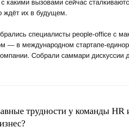
, с какими вызовами сейчас сталкивают
о ждёт их в будущем.
брались специалисты people-office с м
м — в международном стартапе-единоро
компании. Собрали саммари дискуссии д
авные трудности у команды HR и
бизнес?