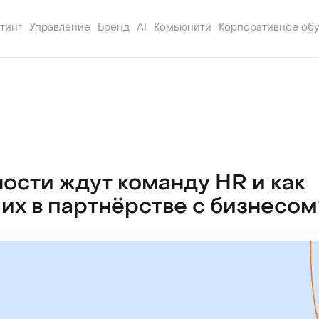
тинг
Управление
Бренд
AI
Комьюнити
Корпоративное об
ости ждут команду HR и как
их в партнёрстве с бизнесом