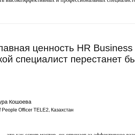
ать высокоэффективных и профессиональных специалист
лавная ценность HR Business 
акой специалист перестанет б
ура Кошоева
f People Officer TELE2, Казахстан
 — это как scrum мастер, он отвечает за эффективное вз