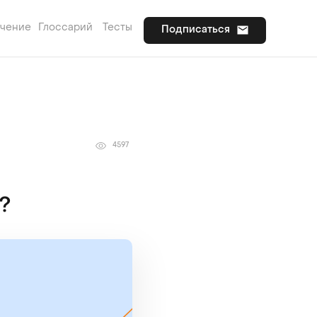
учение
Глоссарий
Тесты
Подписаться
4597
?