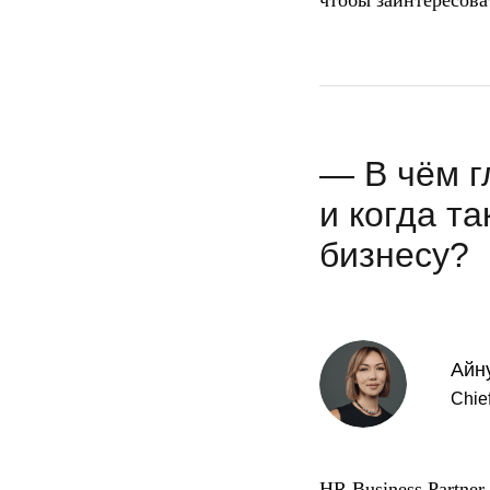
чтобы заинтересов
— В чём г
и когда т
бизнесу?
Айн
Chie
HR Business Partner