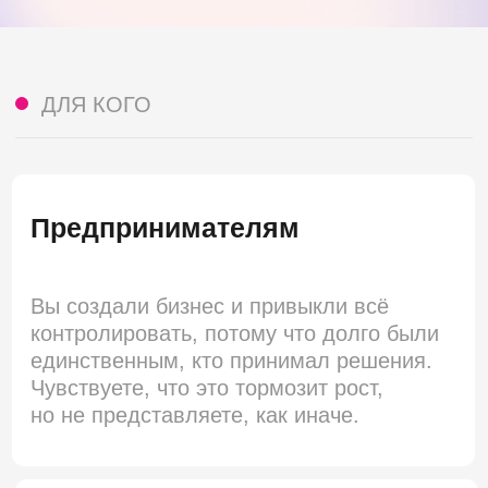
но не представляете, как иначе.
Руководителям в компаниях
Вы несёте ответственность за решения,
но обсуждать их часто не с кем —
с командой не всегда возможно,
с коллегами неловко. Хочется найти
ответы на вопросы, которые держите
в голове.
Управленцам, которые хотят
расти дальше
У вас уже есть опыт, но старые методы
не работают в текущей реальности.
Вы ищете возможность взглянуть на себя