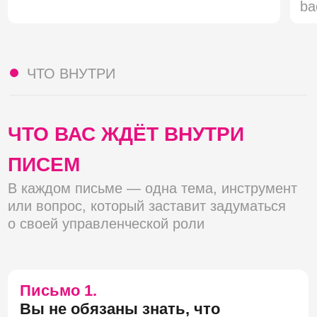
Письмо 4.
Как оставаться на плаву, пока
вокруг бушует неопределённость
Разберём, как паника уничтожает
команды, и что делать, чтобы помочь
себе и сотрудникам.
Письмо 5.
Человекоцентричный подход:
зачем заботиться о команде
Поймёте, почему важно обращать
внимание на состояние команды
и заберёте себе мини-инструкцию, с чего
можно начать.