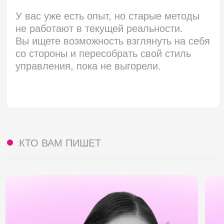
САША ЖАРКОВА
МИХАИЛ ОСИПОВ
Сооснователь SETTERS, эксперт
Коуч PCC ICF, более 
курса
«Креативное лидерство»
работы с руководите
в SETTERS EDUCATION
Сооснователь креати
back2work
ЧТО ВНУТРИ
ЧТО ВАС ЖДЁТ ВНУТРИ
ПИСЕМ
В каждом письме — одна тема, инструмент
или вопрос, который заставит задуматься
о своей управленческой роли
Письмо 1.
Вы не обязаны знать, что