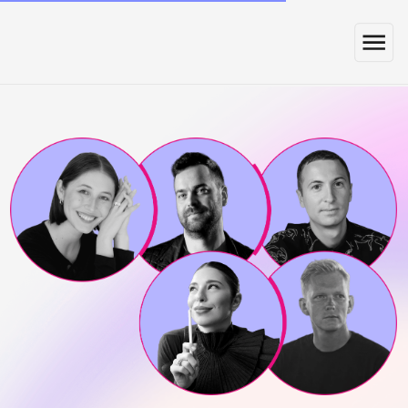
ОПОРА ВНУТРИ:
ПЯТЬ ПИСЕМ ДЛЯ ТЕХ, КТО
ВЕДЁТ КОМАНДУ ЗА СОБОЙ
Мы написали серию писем, которые помогут
остановиться, заметить автоматические
реакции и найти свой способ управлять без