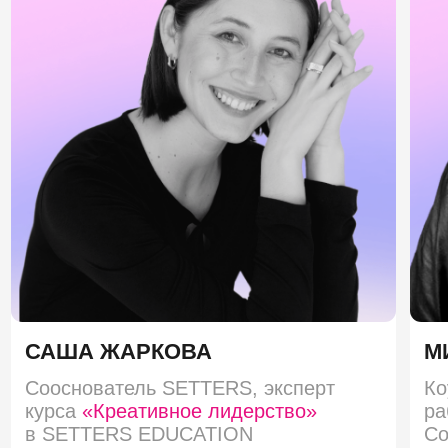
делать
О том, почему старая установка
«я должен всё предвидеть» только
добавляет тревоги.
Письмо 2.
Контроль — это не управление
Узнаете, почему тотальная проверка
каждого шага разрушает инициативу
в команде.
Письмо 3.
Размышления о будущем
управления
Почему инструменты и чек-листы больше
не спасают, а доверие и устойчивость
выходят на первый план. Короткое
размышление о том, что меняется
в работе руководителя прямо сейчас.