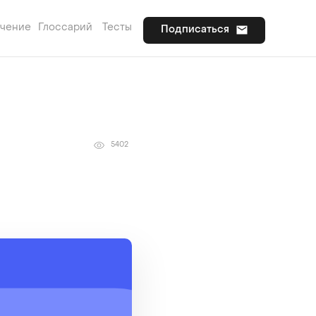
учение
Глоссарий
Тесты
Подписаться
5402