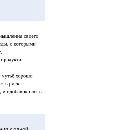
 мышления своего
еды, с которыми
,
 продукта.
е чутьё хорошо
есть риск
, и вдобавок слить
ния к одной