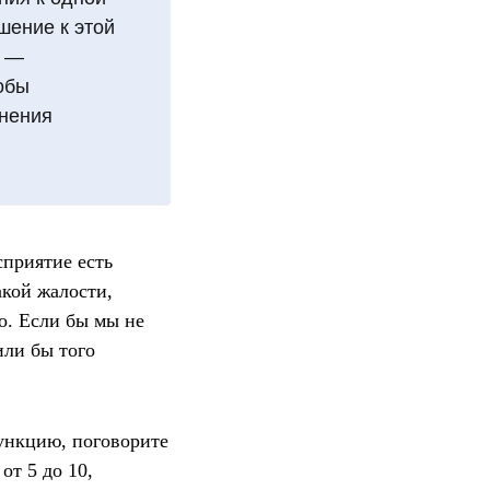
шение к этой
е —
обы
енения
сприятие есть
акой жалости,
о. Если бы мы не
или бы того
ункцию, поговорите
от 5 до 10,