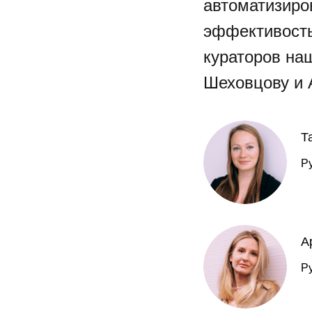
автоматизиро
эффективость
кураторов наш
Шеховцову и 
Т
Р
А
Р