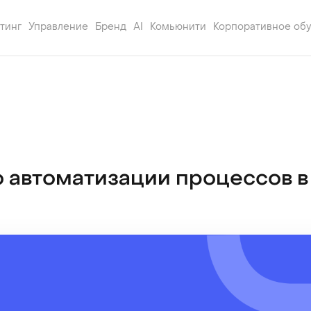
тинг
Управление
Бренд
AI
Комьюнити
Корпоративное об
о автоматизации процессов в