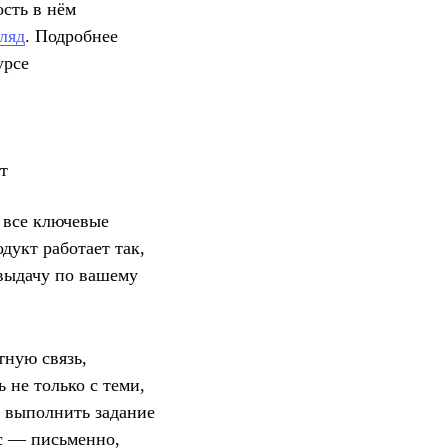
ость в нём
ляд
. Подробнее
урсе
т
 все ключевые
дукт работает так,
 выдачу по вашему
тную связь,
 не только с теми,
м выполнить задание
с — письменно,