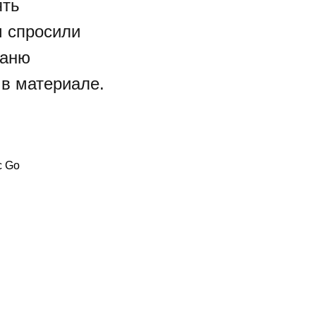
ять
м спросили
Таню
 в материале.
с Go