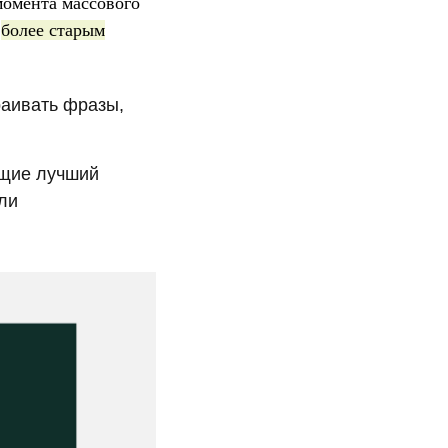
момента массового
—
более старым
раивать фразы,
ющие лучший
ли