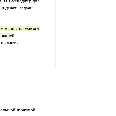
в. HR-менеджер дал
и делать задачи
 стороны не сможет
я вашей
ь промпты
 большой языковой