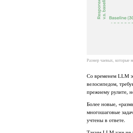
Размер чаевых, которые 
Со временем LLM э
велосипедом, требу
прежнему рулите, н
Более новые, «разм
многошаговые задачи
учтены в ответе.
Таким LLM уже не 