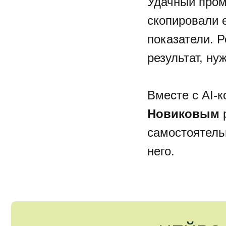
Удачный пром
скопировали е
показатели. 
результат, нуж
Вместе с AI-к
Новиковым
р
самостоятель
него.
НЕЙРОСЕ
РАБОТЫ:
ЗАДАЧ С 
Онлайн-интенсив для т
под свои задачи