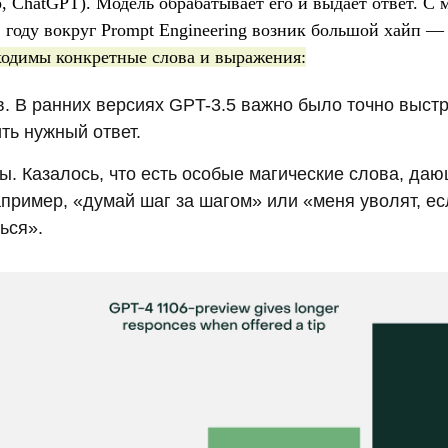
 ChatGPT). Модель обрабатывает его и выдаёт ответ. С 
 году вокруг Prompt Engineering возник большой хайп 
ходимы конкретные слова и выражения:
в
. В ранних версиях GPT-3.5 важно было точно выст
ть нужный ответ.
зы
. Казалось, что есть особые магические слова, да
апример, «думай шаг за шагом» или «меня уволят, ес
ься».