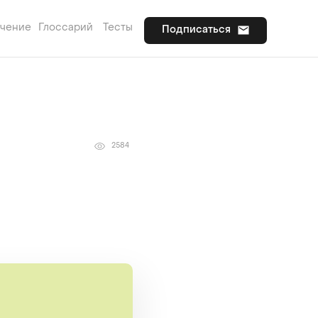
учение
Глоссарий
Тесты
Подписаться
2584
ы