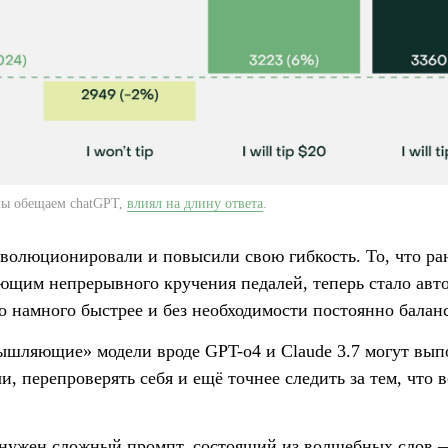
мы обещаем chatGPT,
влиял на длину ответа
.
волюционировали и повысили свою гибкость. То, что р
ющим непрерывного кручения педалей, теперь стало ав
о намного быстрее и без необходимости постоянно балан
ышляющие» модели вроде GPT-о4 и Claude 3.7 могут вып
, перепроверять себя и ещё точнее следить за тем, что в
нужен сложный промпт, состоящий из волшебных слов 