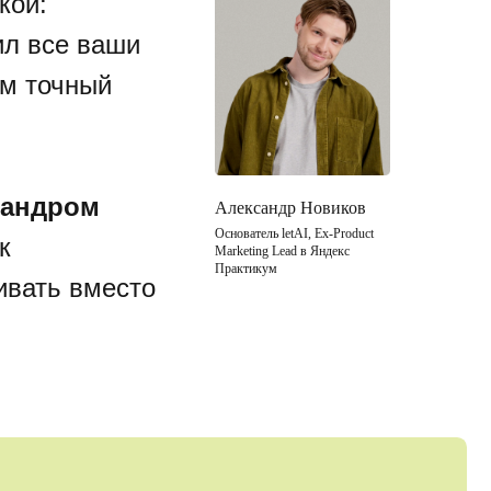
кой:
ил все ваши
ам точный
сандром
Александр Новиков
Основатель letAI, Ex-Product
к
Marketing Lead в Яндекс
Практикум
ивать вместо