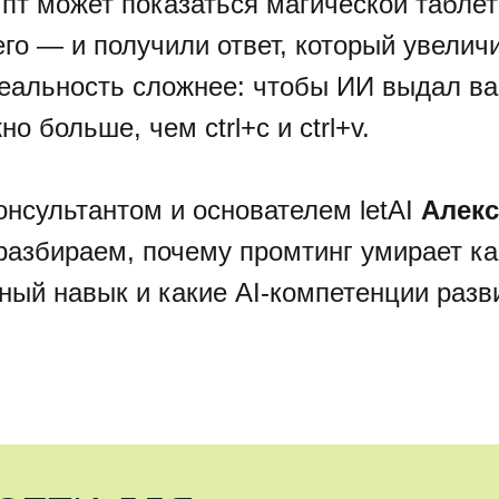
пт может показаться магической таблет
го — и получили ответ, который увелич
Реальность сложнее: чтобы ИИ выдал в
но больше, чем ctrl+c и ctrl+v.
онсультантом и основателем letAI
Алек
азбираем, почему промтинг умирает ка
ный навык и какие AI-компетенции разв
ТИ ДЛЯ
ОПТИМИЗАЦИЯ
ПОМОЩЬЮ AI
ех, кто хочет настроить AI