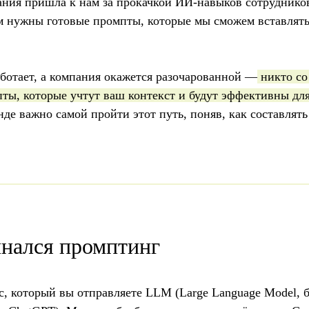
ания пришла к нам за прокачкой ИИ-навыков сотруднико
м нужны готовые промпты, которые мы сможем вставлять 
аботает, а компания окажется разочарованной —
никто со
ты, которые учтут ваш контекст и будут эффективны дл
нде важно самой пройти этот путь, поняв, как составлят
инался промптинг
с, который вы отправляете LLM (Large Language Model,