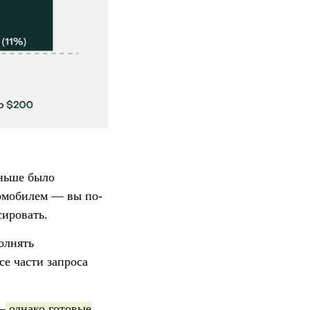
аньше было
томобилем — вы по-
сировать.
олнять
се части запроса
—
однако готовые