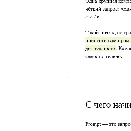
Одна крупная комп
чёткий запрос: «На
с ИИ».
Такой подход не ср
принести вам промп
деятельности
. Кома
самостоятельно.
С чего нач
Prompt — это запро