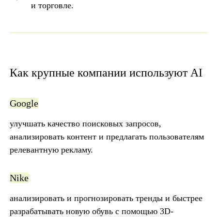
и торговле.
Бесплатный гайд
для работы с AI
Внутри — 20+ способов использовать
нейросети в маркетинге, примеры
запросов для разных задач
Как крупные компании используют AI
и обзор 5 инструментов, с которыми
вы внедрите AI в работу уже сегодня.
Google
улучшать качество поисковых запросов,
анализировать контент и предлагать пользователям
релевантную рекламу.
Получить рассылку
Nike
Нажимая на кнопку, вы разрешаете нам
обрабатывать ваши
персональные данные.
анализировать и прогнозировать тренды и быстрее
разрабатывать новую обувь с помощью 3D-